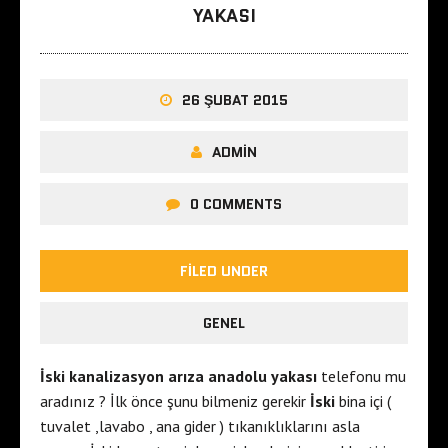
YAKASI
26 ŞUBAT 2015
ADMIN
0 COMMENTS
FILED UNDER
GENEL
İski kanalizasyon arıza anadolu yakası
telefonu mu
aradınız ? İlk önce şunu bilmeniz gerekir
İski
bina içi (
tuvalet ,lavabo , ana gider ) tıkanıklıklarını asla