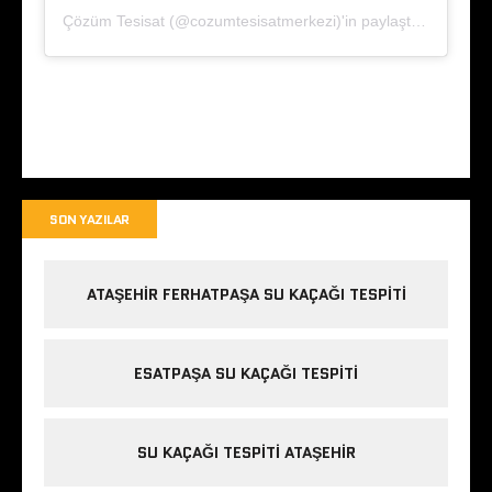
Çözüm Tesisat (@cozumtesisatmerkezi)'in paylaştığı bir gönderi
SON YAZILAR
ATAŞEHIR FERHATPAŞA SU KAÇAĞI TESPITI
ESATPAŞA SU KAÇAĞI TESPITI
SU KAÇAĞI TESPITI ATAŞEHIR