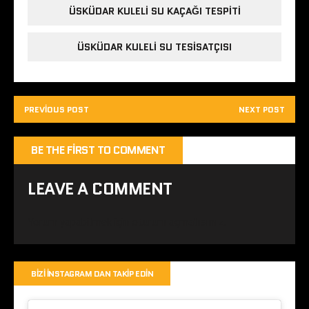
ÜSKÜDAR KULELI SU KAÇAĞI TESPITI
ÜSKÜDAR KULELI SU TESISATÇISI
PREVIOUS POST
NEXT POST
BE THE FIRST TO COMMENT
LEAVE A COMMENT
Yorum yapabilmek için
oturum açmalısınız
.
BIZI İNSTAGRAM DAN TAKIP EDIN