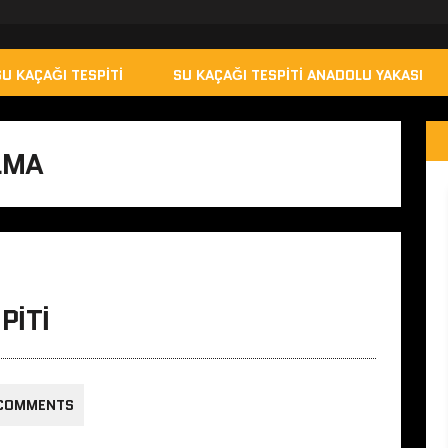
SU KAÇAĞI TESPITI
SU KAÇAĞI TESPITI ANADOLU YAKASI
LMA
PITI
 COMMENTS