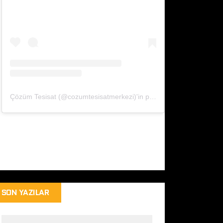
Çözüm Tesisat (@cozumtesisatmerkezi)'in paylaştığı bir gönderi
SON YAZILAR