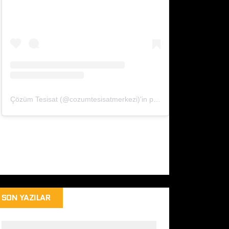
Çözüm Tesisat (@cozumtesisatmerkezi)'in paylaştığı bir gönderi
SON YAZILAR