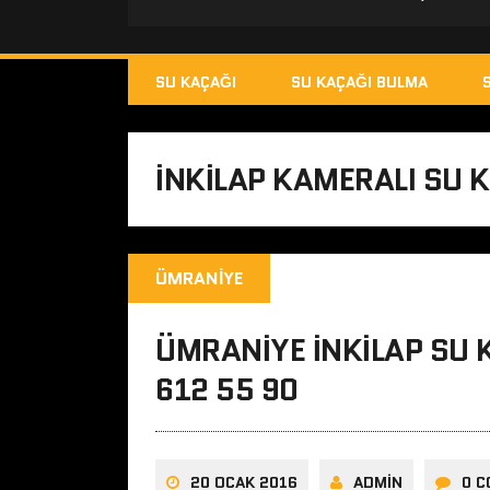
SU KAÇAĞI
SU KAÇAĞI BULMA
INKILAP KAMERALI SU K
ÜMRANIYE
ÜMRANIYE İNKILAP SU K
612 55 90
20 OCAK 2016
ADMIN
0 