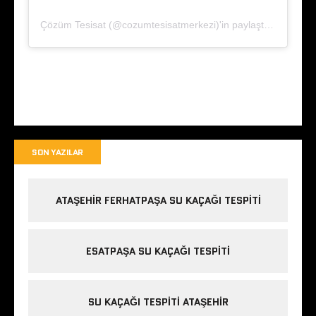
Çözüm Tesisat (@cozumtesisatmerkezi)'in paylaştığı bir gönderi
SON YAZILAR
ATAŞEHIR FERHATPAŞA SU KAÇAĞI TESPITI
ESATPAŞA SU KAÇAĞI TESPITI
SU KAÇAĞI TESPITI ATAŞEHIR