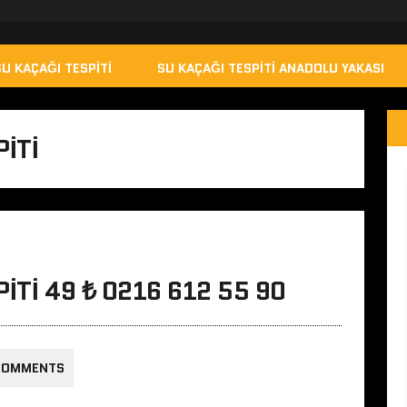
SU KAÇAĞI TESPITI
SU KAÇAĞI TESPITI ANADOLU YAKASI
ITI
ITI 49 ₺ 0216 612 55 90
COMMENTS