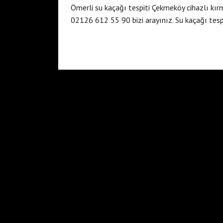
Ömerli su kaçağı tespiti Çekmeköy cihazlı kır
02126 612 55 90 bizi arayınız. Su kaçağı tes