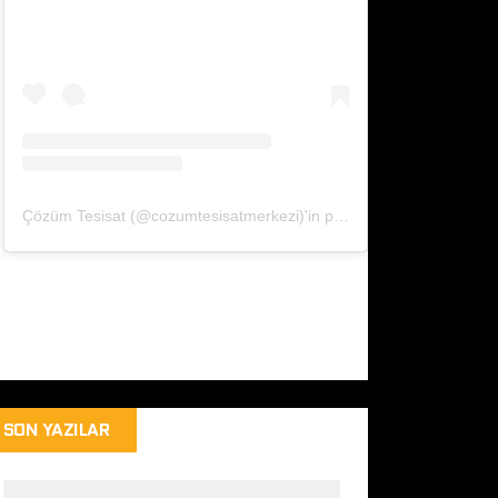
Çözüm Tesisat (@cozumtesisatmerkezi)'in paylaştığı bir gönderi
SON YAZILAR