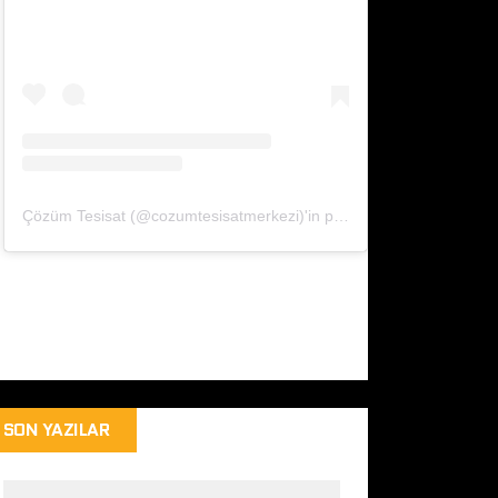
Çözüm Tesisat (@cozumtesisatmerkezi)'in paylaştığı bir gönderi
SON YAZILAR