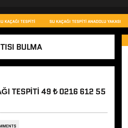
SU KAÇAĞI TESPITI
SU KAÇAĞI TESPITI ANADOLU YAKASI
NTISI BULMA
I TESPITI 49 ₺ 0216 612 55
OMMENTS