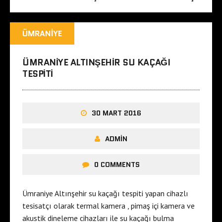
ÜMRANIYE
ÜMRANIYE ALTINŞEHIR SU KAÇAĞI
TESPITI
30 MART 2016
ADMIN
0 COMMENTS
Ümraniye Altınşehir su kaçağı tespiti yapan cihazlı
tesisatçı olarak termal kamera , pimaş içi kamera ve
akustik dineleme cihazları ile su kaçağı bulma