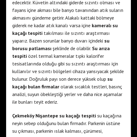
edecektir. Küvetin altındaki giderde sızıntı olması ve
fayans içine akması bile banyo tavanından atık suların
akmasını gündeme getirir. Alakalı kattaki bölmeye
giderek ne kadar atık kanalı varsa içine
kameralı su
kaçağı tespiti
takılması ile sızıntı araştırması
yaparız. Bazen sorunlar banyo duvarı içindeki
su
borusu patlaması
şeklinde de olabilir.
Su arıza
tespiti
özel termal kameralar tıpkı kalorifer
tesisatlarında olduğu gibi su sızıntı araştırması için
kullanılır ve sızıntı bölgeleri cihaza yansıyacak şekilde
bulunur. Doğruluk payı son derece yüksek olup
su
kaçağı bulan firmalar
olarak sıcaklık testleri, basınç
analizi, suyun öbekleştiği yerler ve daha nice aşamalar
ile bunları teyit ederiz.
Çekmeköy Nişantepe su kaçağı tespiti
su kaçağına
neyin sebep olduğunu bulan firmadır. Parkenin üstüne
su çıkması, parkenin ıslak kalması, çürümesi,