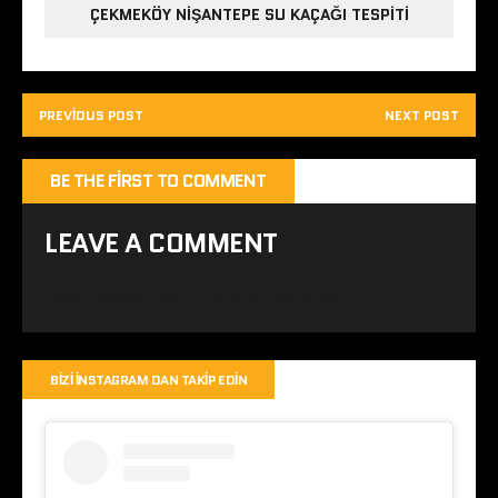
ÇEKMEKÖY NIŞANTEPE SU KAÇAĞI TESPITI
PREVIOUS POST
NEXT POST
BE THE FIRST TO COMMENT
LEAVE A COMMENT
Yorum yapabilmek için
oturum açmalısınız
.
BIZI İNSTAGRAM DAN TAKIP EDIN