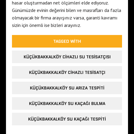
hasar oluşturmadan net ölçümleri elde ediyoruz.
Günümüzde evinin değerini bilen ve masrafları da fazla
olmayacak bir firma arayışınız varsa, garanti kavramı
sizin için önemli ise bizleri arayınız.
TAGGED WITH
KÜÇÜKBAKKALKÖY CIHAZLI SU TESISATÇISI
KÜÇÜKBAKKALKÖY CIHAZLI TESISATÇI
KÜÇÜKBAKKALKÖY SU ARIZA TESPITI
KÜÇÜKBAKKALKÖY SU KAÇAĞI BULMA
KÜÇÜKBAKKALKÖY SU KAÇAĞI TESPITI