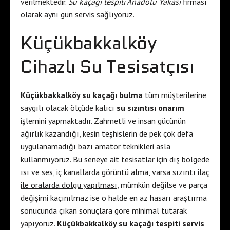
verilmektedir.
Su kaçağı tespiti Anadolu Yakası
firması
olarak aynı gün servis sağlıyoruz.
Küçükbakkalköy
Cihazlı Su Tesisatçısı
Küçükbakkalköy su kaçağı bulma
tüm müşterilerine
saygılı olacak ölçüde kalıcı
su sızıntısı onarım
işlemini yapmaktadır. Zahmetli ve insan gücünün
ağırlık kazandığı, kesin teşhislerin de pek çok defa
uygulanamadığı bazı amatör teknikleri asla
kullanmıyoruz. Bu seneye ait tesisatlar için dış bölgede
ısı ve ses,
iç kanallarda görüntü alma, varsa sızıntı ilaç
ile oralarda dolgu yapılması
, mümkün değilse ve parça
değişimi kaçınılmaz ise o halde en az hasarı araştırma
sonucunda çıkan sonuçlara göre minimal tutarak
yapıyoruz.
Küçükbakkalköy su kaçağı tespiti servis