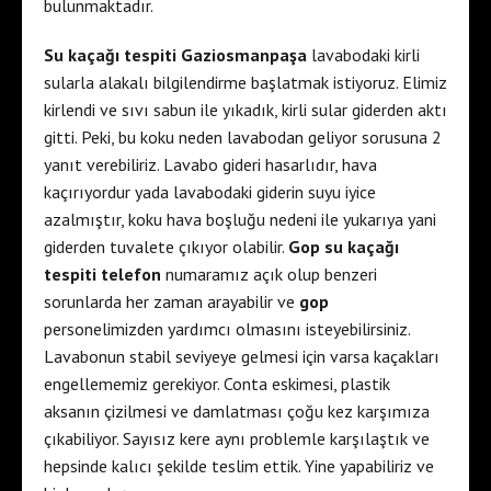
bulunmaktadır.
Su kaçağı tespiti Gaziosmanpaşa
lavabodaki kirli
sularla alakalı bilgilendirme başlatmak istiyoruz. Elimiz
kirlendi ve sıvı sabun ile yıkadık, kirli sular giderden aktı
gitti. Peki, bu koku neden lavabodan geliyor sorusuna 2
yanıt verebiliriz. Lavabo gideri hasarlıdır, hava
kaçırıyordur yada lavabodaki giderin suyu iyice
azalmıştır, koku hava boşluğu nedeni ile yukarıya yani
giderden tuvalete çıkıyor olabilir.
Gop su kaçağı
tespiti telefon
numaramız açık olup benzeri
sorunlarda her zaman arayabilir ve
gop
personelimizden yardımcı olmasını isteyebilirsiniz.
Lavabonun stabil seviyeye gelmesi için varsa kaçakları
engellememiz gerekiyor. Conta eskimesi, plastik
aksanın çizilmesi ve damlatması çoğu kez karşımıza
çıkabiliyor. Sayısız kere aynı problemle karşılaştık ve
hepsinde kalıcı şekilde teslim ettik. Yine yapabiliriz ve