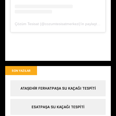
Çözüm Tesisat (@cozumtesisatmerkezi)'in paylaştığı bir gönderi
SON YAZILAR
ATAŞEHIR FERHATPAŞA SU KAÇAĞI TESPITI
ESATPAŞA SU KAÇAĞI TESPITI