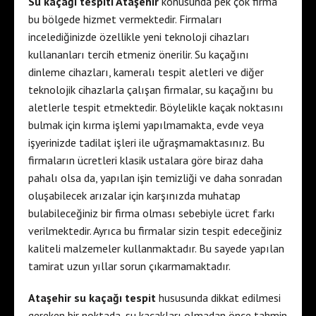
Su kaçağı tespiti Ataşehir
konusunda pek çok firma
bu bölgede hizmet vermektedir. Firmaları
incelediğinizde özellikle yeni teknoloji cihazları
kullananları tercih etmeniz önerilir. Su kaçağını
dinleme cihazları, kameralı tespit aletleri ve diğer
teknolojik cihazlarla çalışan firmalar, su kaçağını bu
aletlerle tespit etmektedir. Böylelikle kaçak noktasını
bulmak için kırma işlemi yapılmamakta, evde veya
işyerinizde tadilat işleri ile uğraşmamaktasınız. Bu
firmaların ücretleri klasik ustalara göre biraz daha
pahalı olsa da, yapılan işin temizliği ve daha sonradan
oluşabilecek arızalar için karşınızda muhatap
bulabileceğiniz bir firma olması sebebiyle ücret farkı
verilmektedir. Ayrıca bu firmalar sizin tespit edeceğiniz
kaliteli malzemeler kullanmaktadır. Bu sayede yapılan
tamirat uzun yıllar sorun çıkarmamaktadır.
Ataşehir su kaçağı tespit
hususunda dikkat edilmesi
gereken bir noktada, su kaçakları olmadan önce tahmin