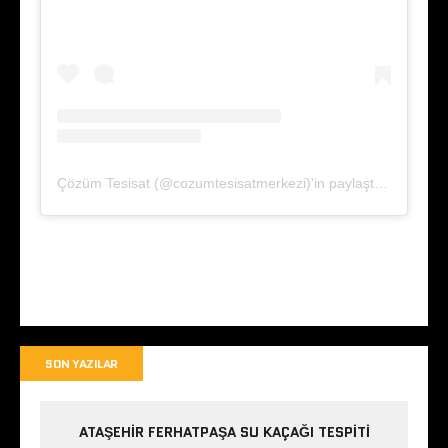
Çözüm Tesisat (@cozumtesisatmerkezi)'in paylaştığı bir gönderi
SON YAZILAR
ATAŞEHIR FERHATPAŞA SU KAÇAĞI TESPITI