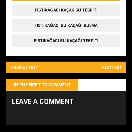
FISTIKAĞACI KAÇAK SU TESPITI
FISTIKAĞACI SU KAÇAĞI BULMA
FISTIKAĞACI SU KAÇAĞI TESPITI
PREVIOUS POST
NEXT POST
BE THE FIRST TO COMMENT
LEAVE A COMMENT
Yorum yapabilmek için
oturum açmalısınız
.