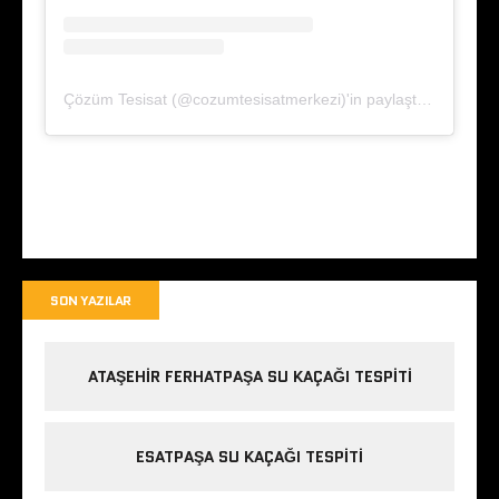
Çözüm Tesisat (@cozumtesisatmerkezi)'in paylaştığı bir gönderi
SON YAZILAR
ATAŞEHIR FERHATPAŞA SU KAÇAĞI TESPITI
ESATPAŞA SU KAÇAĞI TESPITI