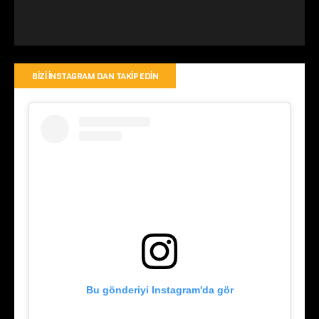
Yorum yapabilmek için
oturum açmalısınız
.
BIZI İNSTAGRAM DAN TAKIP EDIN
Bu gönderiyi Instagram'da gör