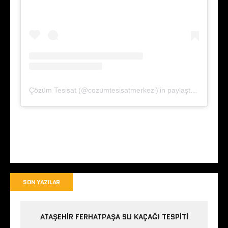
Çözüm Tesisat (@cozumtesisatmerkezi)'in paylaştığı bir gönderi
SON YAZILAR
ATAŞEHIR FERHATPAŞA SU KAÇAĞI TESPITI