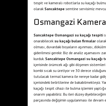
tespit ve kameralı robotlarla su kaçağı bulma
olarak
Sancaktepe
semtine servisimiz mevcu
Osmangazi Kameral
Sancaktepe Osmangazi su kaçağı tespiti
s
onarabilecek
su kaçağı bulan firmalar
olarak
olması, duvardaki boyaların aşınması, dökülmesi
giderilmesi gerekir. Biz de analiz aşamasını z
kurduk.
Sancaktepe Osmangazi su kaçağı te
içerisinde örümcek ağı gibi döşenen sistemleri
kombi sıcak su üretiyor ve 30 derece olduğunu
tutulacak termal kamera ile nereye kadar gidiy
içerisindeki belirtilerine de bakabilmekteyiz. Y
kaçağı tespit cihazı ile bulma işlemini yaptığ
onarım yapabiliriz. Bu ileri düzey diyebileceği
parçasında değişimin uygulanması ile devam ed