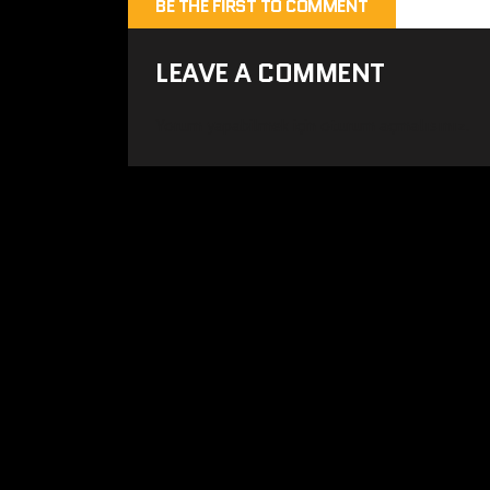
BE THE FIRST TO COMMENT
LEAVE A COMMENT
Yorum yapabilmek için
oturum açmalısınız
.