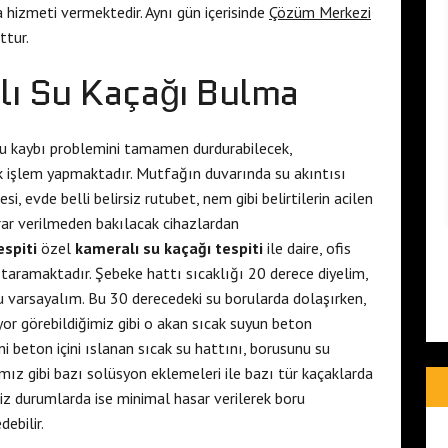
 hizmeti vermektedir. Aynı gün içerisinde
Çözüm Merkezi
ttur.
ı Su Kaçağı Bulma
u kaybı problemini tamamen durdurabilecek,
 işlem yapmaktadır. Mutfağın duvarında su akıntısı
, evde belli belirsiz rutubet, nem gibi belirtilerin acilen
arar verilmeden bakılacak cihazlardan
spiti
özel
kameralı su kaçağı tespiti
ile daire, ofis
 taramaktadır. Şebeke hattı sıcaklığı 20 derece diyelim,
 varsayalım. Bu 30 derecedeki su borularda dolaşırken,
or görebildiğimiz gibi o akan sıcak suyun beton
ani beton içini ıslanan sıcak su hattını, borusunu su
ımız gibi bazı solüsyon eklemeleri ile bazı tür kaçaklarda
miz durumlarda ise minimal hasar verilerek boru
ebilir.