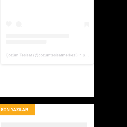
Çözüm Tesisat (@cozumtesisatmerkezi)'in paylaştığı bir gönderi
SON YAZILAR