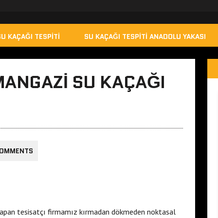
SU KAÇAĞI TESPITI
SU KAÇAĞI TESPITI ANADOLU YAKASI
ANGAZI SU KAÇAĞI
COMMENTS
apan tesisatçı firmamız kırmadan dökmeden noktasal