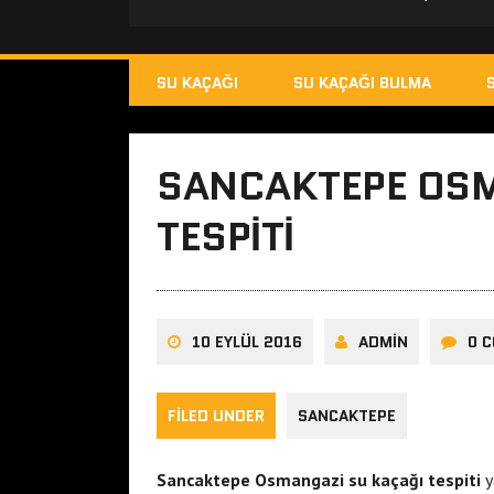
SU KAÇAĞI
SU KAÇAĞI BULMA
SANCAKTEPE OSM
TESPITI
10 EYLÜL 2016
ADMIN
0 
FILED UNDER
SANCAKTEPE
Sancaktepe Osmangazi su kaçağı tespiti
y