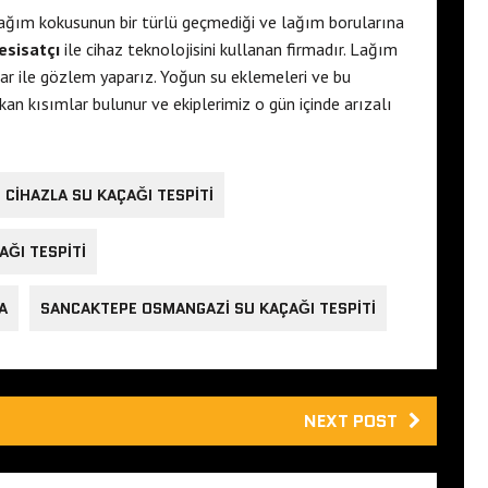
ağım kokusunun bir türlü geçmediği ve lağım borularına
esisatçı
ile cihaz teknolojisini kullanan firmadır. Lağım
lar ile gözlem yaparız. Yoğun su eklemeleri ve bu
an kısımlar bulunur ve ekiplerimiz o gün içinde arızalı
CIHAZLA SU KAÇAĞI TESPITI
ĞI TESPITI
A
SANCAKTEPE OSMANGAZI SU KAÇAĞI TESPITI
NEXT POST