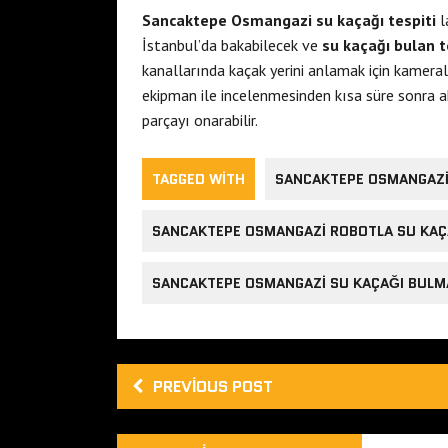
Sancaktepe Osmangazi su kaçağı tespiti
l
İstanbul’da bakabilecek ve
su kaçağı bulan t
kanallarında kaçak yerini anlamak için kamera
ekipman ile incelenmesinden kısa süre sonra ak
parçayı onarabilir.
TAGGED WITH
SANCAKTEPE OSMANGAZI 
SANCAKTEPE OSMANGAZI ROBOTLA SU KAÇA
SANCAKTEPE OSMANGAZI SU KAÇAĞI BULM
PREVIOUS POST