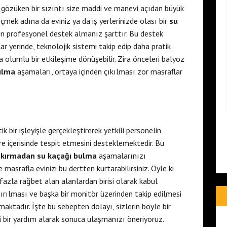
 gözüken bir sızıntı size maddi ve manevi açıdan büyük
eçmek adına da eviniz ya da iş yerlerinizde olası bir
su
en profesyonel destek almanız şarttır. Bu destek
r yerinde, teknolojik sistemi takip edip daha pratik
 olumlu bir etkileşime dönüşebilir. Zira önceleri balyoz
ulma
aşamaları, ortaya içinden çıkılması zor masraflar
ı
k bir işleyişle gerçekleştirerek yetkili personelin
re içerisinde tespit etmesini desteklemektedir. Bu
e
kırmadan
su kaçağı bulma
aşamalarınızı
 masrafla evinizi bu dertten kurtarabilirsiniz. Öyle ki
azla rağbet alan alanlardan birisi olarak kabul
ırılması ve başka bir monitör üzerinden takip edilmesi
tadır. İşte bu sebepten dolayı, sizlerin böyle bir
i bir yardım alarak sonuca ulaşmanızı öneriyoruz.