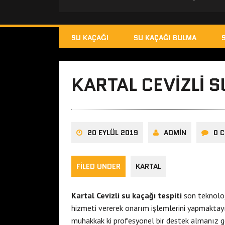
SU KAÇAĞI
SU KAÇAĞI BULMA
KARTAL CEVIZLI S
20 EYLÜL 2019
ADMIN
0 
FILED UNDER
KARTAL
Kartal Cevizli su kaçağı tespiti
son teknoloj
hizmeti vererek onarım işlemlerini yapmaktay
muhakkak ki profesyonel bir destek almanız 