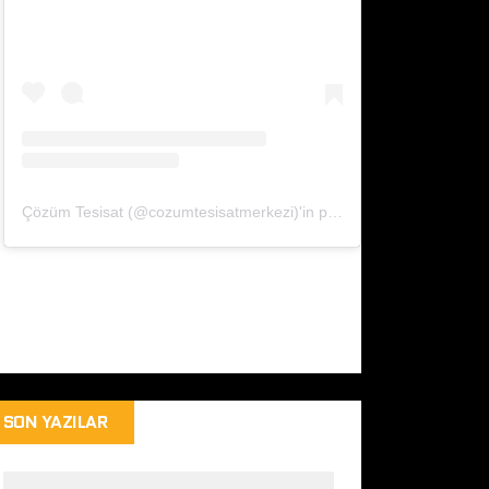
Çözüm Tesisat (@cozumtesisatmerkezi)'in paylaştığı bir gönderi
SON YAZILAR