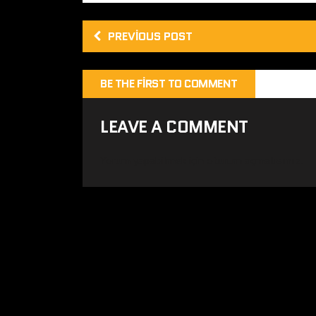
PREVIOUS POST
BE THE FIRST TO COMMENT
LEAVE A COMMENT
Yorum yapabilmek için
oturum açmalısınız
.