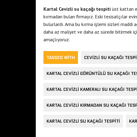
Kartal Cevizli su kaçağı tespiti
üst kattan e
kırmadan bulan firmayız. Eski tesisatçılar evi
bulurlardı. Ama bu kırma işlemi sizleri maddi a
daha az maliyet ve daha az sürede bitirmek için
amaçlıyoruz.
TAGGED WITH
CEVIZLI SU KAÇAĞI TESPI
KARTAL CEVIZLI GÖRÜNTÜLÜ SU KAÇAĞI TE
KARTAL CEVIZLI KAMERALI SU KAÇAĞI TESPI
KARTAL CEVIZLI KIRMADAN SU KAÇAĞI TESP
KARTAL CEVIZLI SU KAÇAĞI TESPITI
KAR