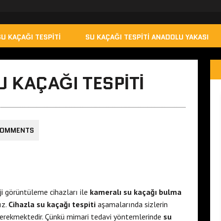
SU KAÇAĞI TESPITI
SU KAÇAĞI TESPITI ANADOLU YAKASI
U KAÇAĞI TESPITI
COMMENTS
i görüntüleme cihazları ile
kameralı su kaçağı bulma
ız.
Cihazla su kaçağı tespiti
aşamalarında sizlerin
gerekmektedir. Çünkü mimari tedavi yöntemlerinde
su