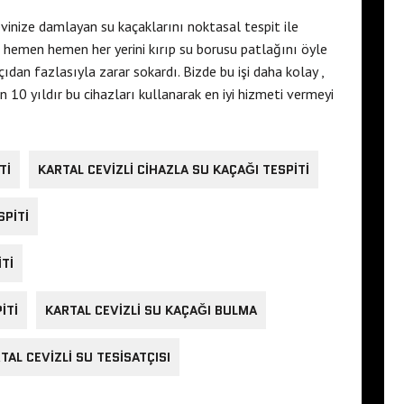
vinize damlayan su kaçaklarını noktasal tespit ile
n hemen hemen her yerini kırıp su borusu patlağını öyle
çıdan fazlasıyla zarar sokardı. Bizde bu işi daha kolay ,
 10 yıldır bu cihazları kullanarak en iyi hizmeti vermeyi
TI
KARTAL CEVIZLI CIHAZLA SU KAÇAĞI TESPITI
SPITI
TI
ITI
KARTAL CEVIZLI SU KAÇAĞI BULMA
TAL CEVIZLI SU TESISATÇISI