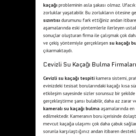
kaçağı
probleminin asla şakası olmaz. Ufacık
zorluklar yaşatabilir. Bu zorlukların ötesine g
sızıntısı
durumunu fark ettiğiniz andan itibar
aşamalarında eski yöntemlerle ilerleyen ustala
sonuçlar oluşturan firma ile çalışmak çok daha
ve çekiş yöntemiyle gerçekleşen
su kaçağı b
çıkarmaktaydı.
Cevizli Su Kaçağı Bulma Firmalar
Cevizli su kaçağı tespiti
kamera sistemi, prati
evinizdeki tesisat borularındaki kaçağı kısa sü
etkileşim sayesinde sizler sorunsuz bir şekild
gerçekleştirme şansı bulabilir, daha az zarar ve
kameralı su kaçağı bulma
aşamalarında en f
edilmektedir. Kameranın boru içerisinde dolaşt
mevcut kaçağa ulaşımı çok daha çabuk sağlamak
sorunla karşılaştığınız andan itibaren destekl