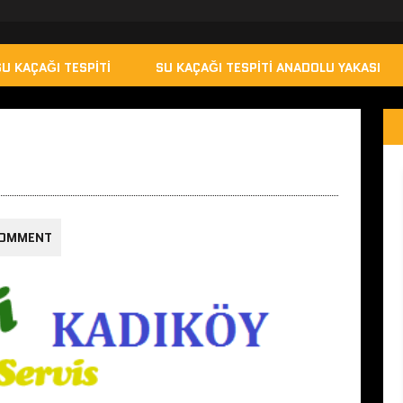
SU KAÇAĞI TESPITI
SU KAÇAĞI TESPITI ANADOLU YAKASI
COMMENT