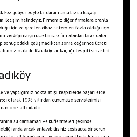
ilk kez geliyor böyle bir durum ama biz su kaçağı
ün iletişim halindeyiz. Firmamız diğer firmalara oranla
uğu için ve gereken cihaz sistemleri fazla olduğu için
ını verdiğimiz için ücretimiz o firmalardan biraz daha
lıp sonuç odaklı çalışmadıktan sonra değerinde ücreti
 alnımızın akı ile
Kadıköy su kaçağı tespiti
servisleri
adıköy
le ve yaptığımız nokta atışı tespitlerde başarı elde
atçı
olarak 1998 yılından günümüze servislerimizi
arantimiz altındadır.
vanına su damlamarı ve küflenmeleri şeklinde
diği anda ancak anlayabilirsiniz tesisatta bir sorun
çıkmadan alt komşunun tavanına inmektedir. Eğer sizde