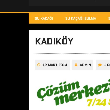
SU KAÇAĞI
SU KAÇAĞI BULMA
KADIKÖY
12 MART 2014
ADMIN
1 