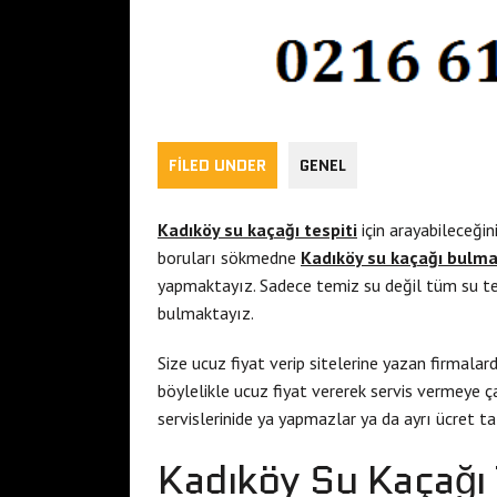
FILED UNDER
GENEL
Kadıköy su kaçağı tespiti
için arayabileceği
boruları sökmedne
Kadıköy su kaçağı bulm
yapmaktayız. Sadece temiz su değil tüm su te
bulmaktayız.
Size ucuz fiyat verip sitelerine yazan firmala
böylelikle ucuz fiyat vererek servis vermeye ça
servislerinide ya yapmazlar ya da ayrı ücret ta
Kadıköy Su Kaçağı 