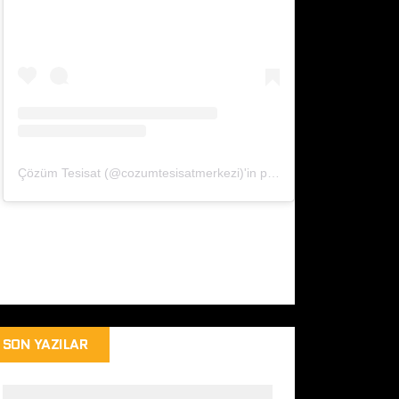
Çözüm Tesisat (@cozumtesisatmerkezi)'in paylaştığı bir gönderi
SON YAZILAR