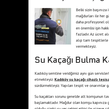
Belki sizin başınıza 
mağdurları ile her g
daha profesyonel old
en önemlisi işin hakk
fazladır. Az ücret a
alıp tam tespitlerle
vermekteyiz.
Su Kaçağı Bulma K
Kadıköy semtine veridğimiz aynı gün servisler
etmekteyiz.
Kadıköy su kaçağı cihazlı tesis
sürdürmekteyiz. Yapılan tespit ve onarımlar g
Su kaçakları sorunu genelde alt komşunun ta
başlamaktadır. Mağdur olan komşu kapınıza gel
olduğu çünkü su yer çekimi etkisi ile yüzeye 