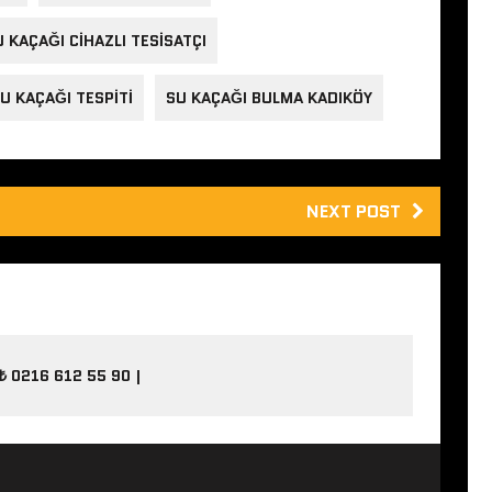
 KAÇAĞI CIHAZLI TESISATÇI
U KAÇAĞI TESPITI
SU KAÇAĞI BULMA KADIKÖY
NEXT POST
₺ 0216 612 55 90 |